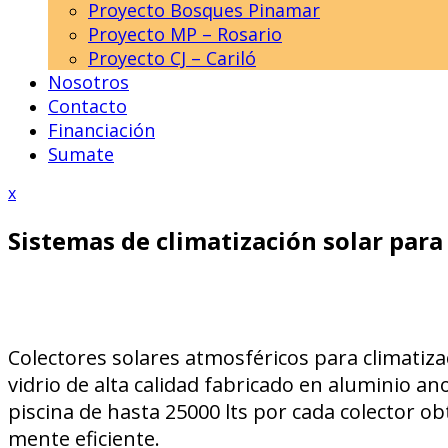
Proyecto Bosques Pinamar
Proyecto MP – Rosario
Proyecto CJ – Cariló
Nosotros
Contacto
Financiación
Sumate
Close
x
Menu
Sistemas de climatización solar para
Colectores solares atmosféricos para climatización de piscinas provistos de estructura para base plana, colector de acople para 50 tubos de
vidrio de alta calidad fabricado en aluminio 
piscina de hasta 25000 lts por cada colector o
mente eficiente.